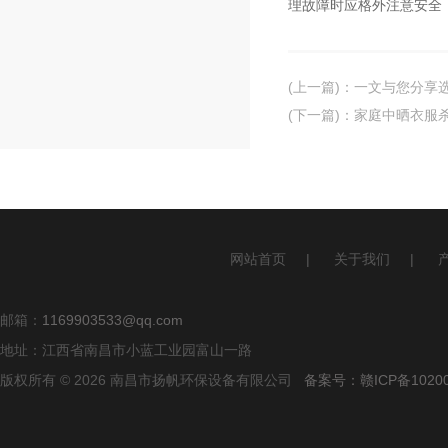
理故障时应格外注意安全
(上一篇)
：
一文与您分享
(下一篇)
：
家庭中晒衣服
网站首页
|
关于我们
|
邮箱：
1169903533@qq.com
地址：江西省南昌市小蓝工业园富山一路
版权所有 © 2026 南昌市扬帆环保设备有限公司
备案号：赣ICP备10200