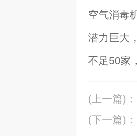
空气消毒
潜力巨大
不足50家
(上一篇)
：
(下一篇)
：