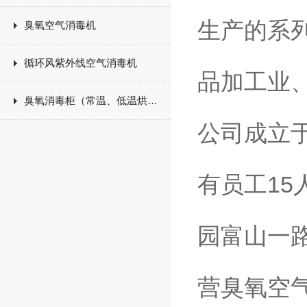
生产的系
臭氧空气消毒机
循环风紫外线空气消毒机
品加工业
臭氧消毒柜（常温、低温烘干）
公司成立于
有员工15
园富山一路
营臭氧空