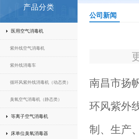
产品分类
公司新闻
医用空气消毒机
紫外线空气消毒机
紫外线消毒车
南昌市扬
循环风紫外线消毒机（动态类）
臭氧空气消毒机（静态类）
环风紫外
等离子空气消毒机
制、生产
床单位臭氧消毒器