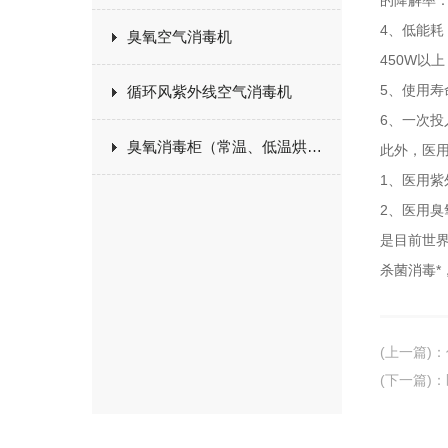
的降解率：
4、低能耗
臭氧空气消毒机
450W以
5、使用寿
循环风紫外线空气消毒机
6、一次投
臭氧消毒柜（常温、低温烘干）
此外，医
1、医用
2、医用
是目前世
杀菌消毒*
(上一篇)
：
(下一篇)
：