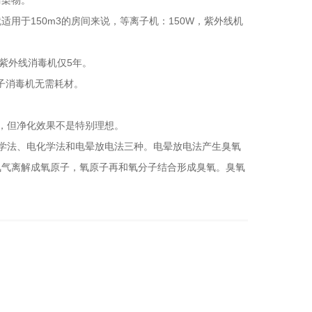
污染物。
适用于150m3的房间来说，等离子机：150W，紫外线机
紫外线消毒机仅5年。
离子消毒机无需耗材。
，但净化效果不是特别理想。
学法、电化学法和电晕放电法三种。电晕放电法产生臭氧
氧气离解成氧原子，氧原子再和氧分子结合形成臭氧。臭氧