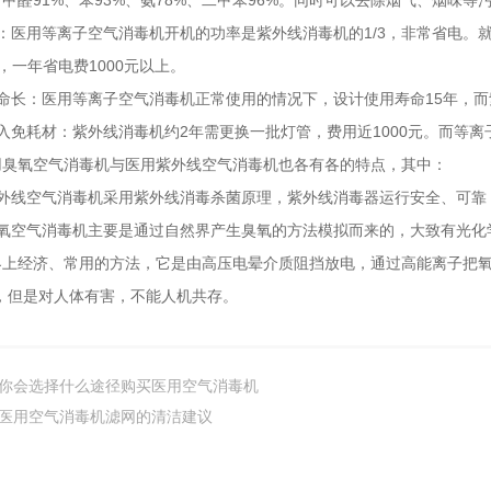
甲醛91%、苯93%、氨78%、二甲苯96%。同时可以去除烟气、烟味等
：医用等离子空气消毒机开机的功率是紫外线消毒机的1/3，非常省电。就
上，一年省电费1000元以上。
命长：医用等离子空气消毒机正常使用的情况下，设计使用寿命15年，而
入免耗材：紫外线消毒机约2年需更换一批灯管，费用近1000元。而等
用臭氧空气消毒机与医用紫外线空气消毒机也各有各的特点，其中：
紫外线空气消毒机采用紫外线消毒杀菌原理，紫外线消毒器运行安全、可靠
臭氧空气消毒机主要是通过自然界产生臭氧的方法模拟而来的，大致有光化
界上经济、常用的方法，它是由高压电晕介质阻挡放电，通过高能离子把
，但是对人体有害，不能人机共存。
你会选择什么途径购买医用空气消毒机
医用空气消毒机滤网的清洁建议