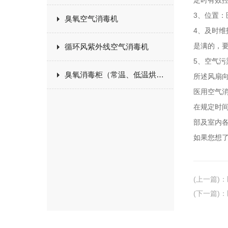
定时有效
3、位置
臭氧空气消毒机
4、及时
是满的，
循环风紫外线空气消毒机
5、空气
臭氧消毒柜（常温、低温烘干）
所述风扇
医用空气
在规定时
部及室内
如果您想
(上一篇)
：
(下一篇)
：