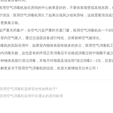
控制设备设备时间。
：医用空气消毒机放在房间的中心效果是好的，不要依靠墙壁或其他东西，
维护清洗：医用空气消毒机用久了如果出现风少或有异味，这就需要清洗或
要更换集尘板。
污染严重关闭窗户：在空气污染严重时关紧门窗，医用空气消毒机在一个封
向室内空气吸入，通过过滤器设备进行纯化，后将新鲜空气被排出。
消毒机的实际应用中，如果室内物体表面有较多的灰尘，医用空气消毒机
间内消毒失败，这也是有的环境正常消毒后不合格或消毒过程中细菌不减
各种物体表面行清洁消毒，并每月对墙面及顶全部*清洁消毒1～2次，且
了解更多关于医用空气消毒机的信息，欢迎大家继续关注本公司！
医用空气消毒机选择安全性始终处于*
医用空气消毒机应用中应遵从的系列标准