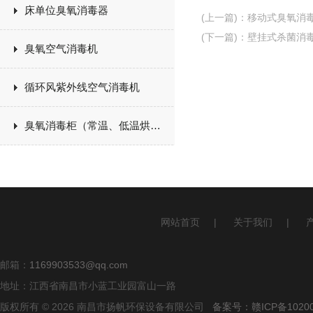
床单位臭氧消毒器
(上一篇)
：
移动式臭氧消
(下一篇)
：
壁挂式杀菌消
臭氧空气消毒机
循环风紫外线空气消毒机
臭氧消毒柜（常温、低温烘干）
网站首页
|
关于我们
|
邮箱：
1169903533@qq.com
地址：江西省南昌市小蓝工业园富山一路
版权所有 © 2026 南昌市扬帆环保设备有限公司
备案号：赣ICP备10200