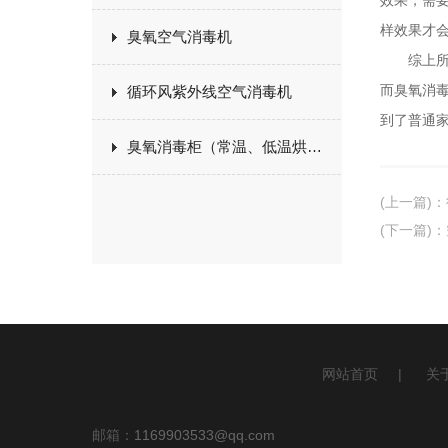
效果，需要
样效果才
臭氧空气消毒机
综上所述
而臭氧消
循环风紫外线空气消毒机
到了普通
臭氧消毒柜（常温、低温烘干）
(上一篇)
：
(下一篇)
：
网站首页
|
关
邮箱：
1169903533@qq.com