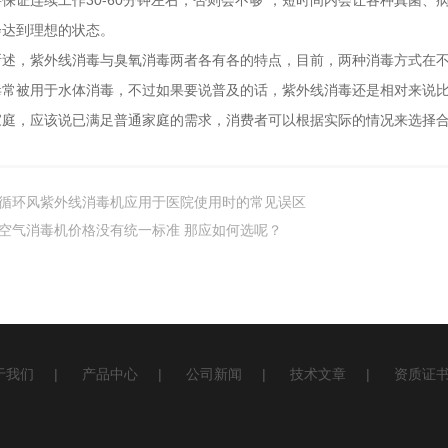
保证连续工作30-60分钟左右，否则会不够*，短时间内会让各种真菌、
会达到理想的状态。
，紫外线消毒与臭氧消毒两者各有各的特点，目前，两种消毒方式在不
毒常被用于水体消毒，不过如果要说普及的话，紫外线消毒还是相对来说
家庭，应该说已满足普通家庭的需求，消费者可以根据实际的情况来选择
循环风紫外线消毒机应用于医院使用时的常见误区
空气消毒机价格没有统一标准 那应如何选呢？
于我们
|
产品中心
|
公司新闻
|
技术文章
|
资质证