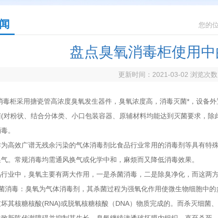
闻
您的
盘点臭氧消毒柜使用中
更新时间：2021-03-02 浏览次
柜采用搪瓷管高浓度臭氧发生器件，臭氧浓度高，消毒灭菌*，设备外
菌(对粉状、结合分体类、小口包装容器、原辅材料均能达到灭菌要求，除
消毒。
高效广谱无残余污染的气体消毒剂比食品行业常用的消毒剂等具有特殊的
换气。常规消毒均需通风换气或化学中和，麻烦而又降低消毒效果。
业中，臭氧主要有两大作用，一是杀菌消毒，二是除臭净化，而这两方面
消毒：臭氧为气体消毒剂，其杀菌过程为强氧化作用使微生物细胞中的
坏其核糖核酸(RNA)或脱氧核糖核酸（DNA）物质完成的。而杀灭细