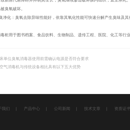
导致新陈代谢障碍并抑制其生长，臭氧继续渗透破坏膜内组织，直至杀死
易被臭氧破坏。
净化：臭氧去除异味性能好，依靠其氧化性能可快速分解产生臭味及其
柜用于图书档案、食品饮料、生物制品、遗传工程、医院、化工等行业
床单位臭氧消毒器使用前需确认电源是否符合要求
空气消毒机与传统设备相比具有以下五大优势
于我们
|
产品中心
|
公司新闻
|
技术文章
|
资质证