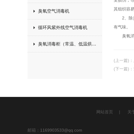
受损伤，
其组织容
臭氧空气消毒机
2、除臭
有气味。
循环风紫外线空气消毒机
臭氧消毒
臭氧消毒柜（常温、低温烘干）
(上一篇)
：
(下一篇)
：
网站首页
|
关
邮箱：
1169903533@qq.com