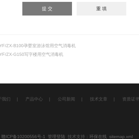
YF/ZX-B100孕婴室游泳馆用空气消毒机
YF/ZX-G150写字楼用空气消毒机
于我们
|
产品中心
|
公司新闻
|
技术文章
|
资质证
ICP备10200556号-1
管理登陆
技术支持：
环保在线
sitemap.xml