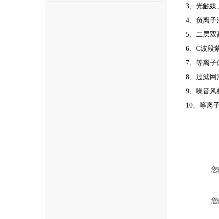
3、光触媒
4、负离子
5、二层
6、C波段
7、等离子
8、过滤网
9、噪音风
10、等离
您
您