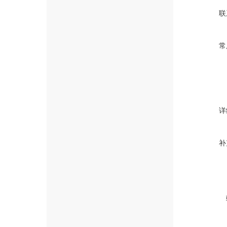
联
常
详
补