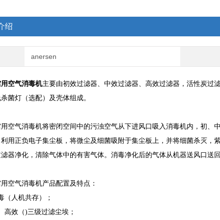
介绍
anersen
馆用空气消毒机
主要由初效过滤器、中效过滤器、高效过滤器，活性炭过
线杀菌灯（选配）及壳体组成。
馆用空气消毒机将密闭空间中的污浊空气从下进风口吸入消毒机内，初、
，利用正负电子集尘板，将微尘及细菌吸附于集尘板上，并将细菌杀灭，
过滤器净化，清除气体中的有害气体。消毒净化后的气体从机器送风口送
馆用空气消毒机产品配置及特点：
毒（人机共存）；
、高效（)三级过滤尘埃；