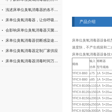
浅述床单位臭氧消毒器的各不同保养种类方法
床单位臭氧消毒器，让你呼吸更加健康！
产品介绍
会影响床单位臭氧消毒器灭菌效果的三大因素介绍
床单位臭氧消毒器切断感染途径的必要消毒手段
床单位臭氧消毒器设备机
速度快，不产生残留和二
床单位臭氧消毒器定制厂家供应
床单位臭氧消毒器设备技
床单位臭氧消毒器消毒时间万年历的设置
输入
熔断器
规格
功率
型号规格
YF/CX-B60
≤75
1A 5×20㎜
YF/CX-B80
≤85
1A 5×20㎜
YF/CX-B100
≤110
1A 5×20㎜
YF/CX-B120
≤150
2A 5×20㎜
YF/CX-B150
≤200
2A 5×20㎜
YF/CX-B200
≤250
3A 5×20㎜
YF/CX-B250
≤300
3A 5×20㎜