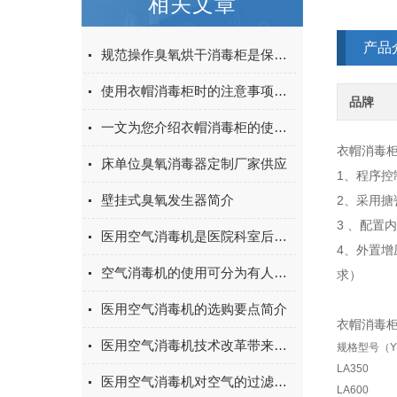
相关文章
产品
规范操作臭氧烘干消毒柜是保障消杀效果的核心
使用衣帽消毒柜时的注意事项介绍
品牌
一文为您介绍衣帽消毒柜的使用注意事项
衣帽消毒
床单位臭氧消毒器定制厂家供应
1、程序控
壁挂式臭氧发生器简介
2、采用搪
3 、配置
医用空气消毒机是医院科室后盾的保障
4、外置
空气消毒机的使用可分为有人与无人两种状态
求）
医用空气消毒机的选购要点简介
衣帽消毒
医用空气消毒机技术改革带来的创新
规格型号（YF
LA350
医用空气消毒机对空气的过滤和消毒的作用
LA600