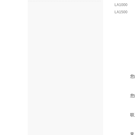
LA1000
LA1500
您
您
联
常