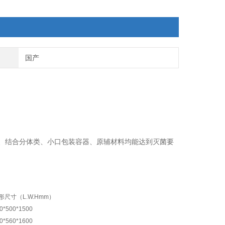
国产
、结合分体类、小口包装容器、原辅材料均能达到灭菌要
形尺寸（L.W.Hmm）
0*500*1500
0*560*1600