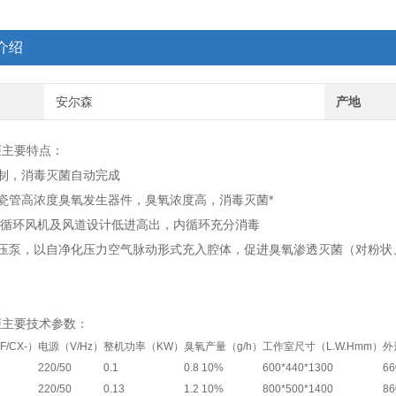
介绍
安尔森
产地
柜主要特点：
制，消毒灭菌自动完成
瓷管高浓度臭氧发生器件，臭氧浓度高，消毒灭菌*
内循环风机及风道设计低进高出，内循环充分消毒
增压泵，以自净化压力空气脉动形式充入腔体，促进臭氧渗透灭菌（对粉状
柜主要技术参数：
/CX-）
电源（V/Hz）
整机功率（KW）
臭氧产量（g/h）
工作室尺寸（L.W.Hmm）
外
220/50
0.1
0.8 10%
600*440*1300
66
220/50
0.13
1.2 10%
800*500*1400
86