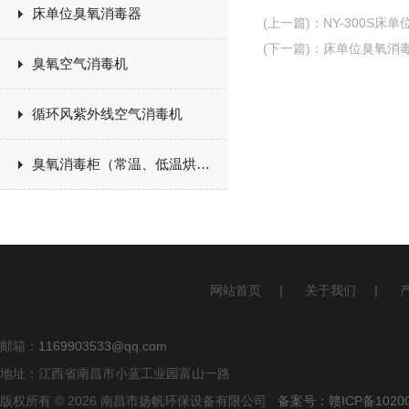
床单位臭氧消毒器
(上一篇)
：
NY-300S床
(下一篇)
：
床单位臭氧消
臭氧空气消毒机
循环风紫外线空气消毒机
臭氧消毒柜（常温、低温烘干）
网站首页
|
关于我们
|
邮箱：
1169903533@qq.com
地址：江西省南昌市小蓝工业园富山一路
版权所有 © 2026 南昌市扬帆环保设备有限公司
备案号：赣ICP备10200